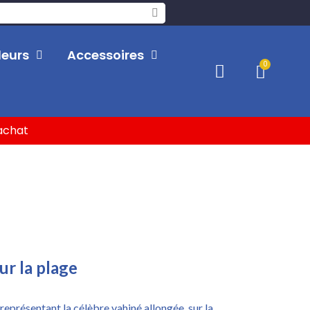
leurs
Accessoires
'achat
ur la plage
 représentant la célèbre vahiné allongée sur la