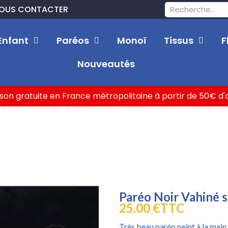
OUS CONTACTER
Enfant
Paréos
Monoï
Tissus
F
Nouveautés
ison gratuite en France métropolitaine à partir de 50€ d
Paréo Noir Vahiné s
25,00 €
TTC
Très beau paréo peint à la main