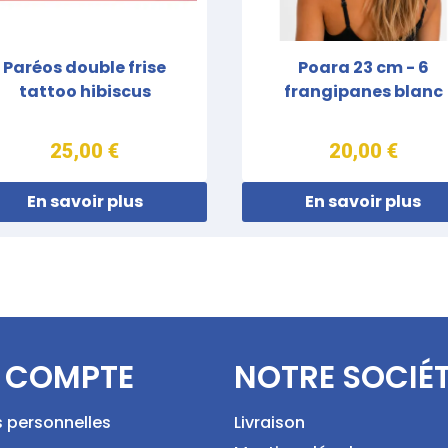
Paréos double frise
Poara 23 cm - 6
tattoo hibiscus
frangipanes blanc
25,00 €
20,00 €
En savoir plus
En savoir plus
 COMPTE
NOTRE SOCIÉ
s personnelles
Livraison