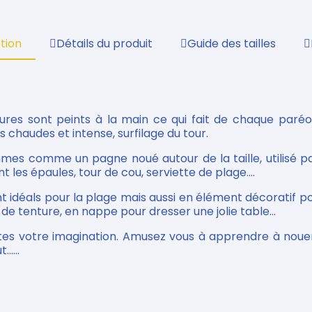
tion
Détails du produit
Guide des tailles
ures sont peints à la main ce qui fait de chaque paréo
rs chaudes et intense, surfilage du tour.
ommes comme un pagne noué autour de la taille, utilisé
t les épaules, tour de cou, serviette de plage....
nt idéals pour la plage mais aussi en élément décoratif pou
e tenture, en nappe pour dresser une jolie table...
tes votre imagination. Amusez vous à apprendre à nouer
.....