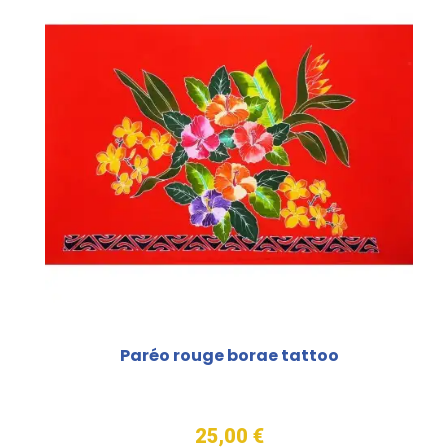
Paréo rouge borae tattoo
25,00 €