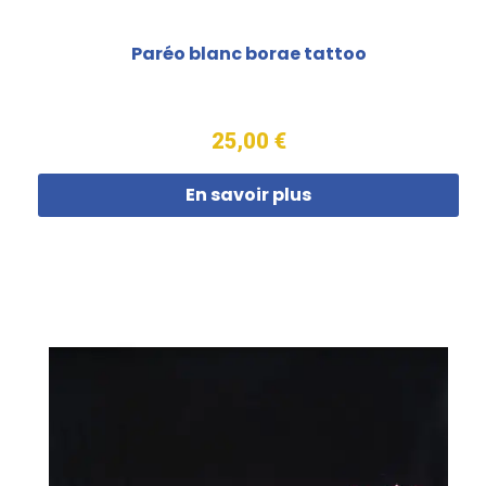
Paréo blanc borae tattoo
25,00 €
En savoir plus