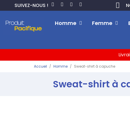
SUIVEZ-NOUS !
N
Homme
Femme
Livra
Accueil
Homme
Sweat-shirt à capuche
Sweat-shirt à 