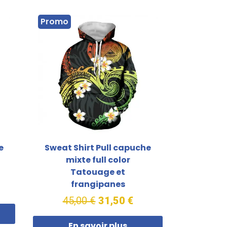
Promo
e
Sweat Shirt Pull capuche
t
mixte full color
Tatouage et
frangipanes
45,00 €
31,50 €
En savoir plus