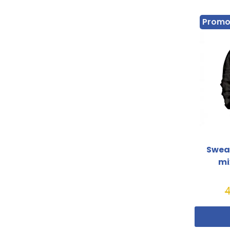
Prom
Sweat
mi
4