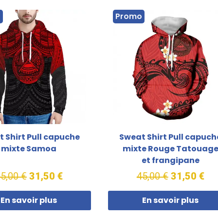
o
Promo
 Shirt Pull capuche
Sweat Shirt Pull capuch
mixte Samoa
mixte Rouge Tatouag
et frangipane
5,00 €
31,50 €
45,00 €
31,50 €
En savoir plus
En savoir plus