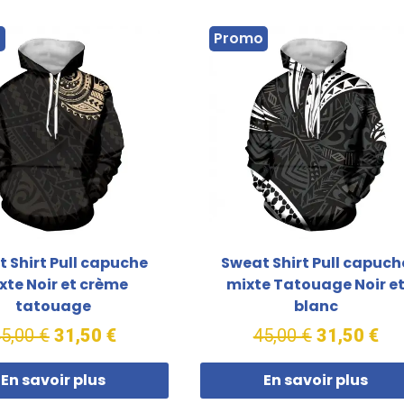
o
Promo
 Shirt Pull capuche
Sweat Shirt Pull capuch
xte Noir et crème
mixte Tatouage Noir e
tatouage
blanc
5,00 €
31,50 €
45,00 €
31,50 €
En savoir plus
En savoir plus