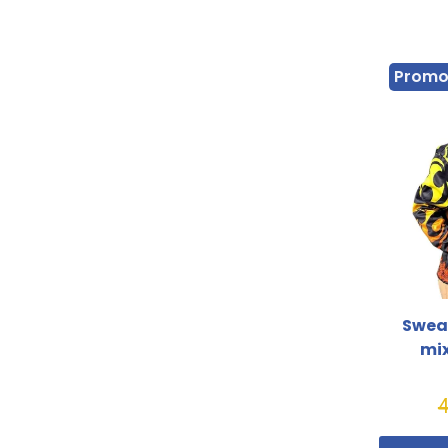
Prom
Sweat
mix
4