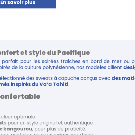
En savoir plus
nfort et style du Pacifique
ié parfait pour les soirées fraîches en bord de mer ou 
pirés de la culture polynésienne, nos modèles allient
desi
 sélectionné des sweats à capuche conçus avec
des mati
més inspirés du Va’a Tahiti
.
confortable
haleur optimale.
aits pour un style original et authentique.
he kangourou
, pour plus de praticité.
sage quotidien ou aux sessions sportives.