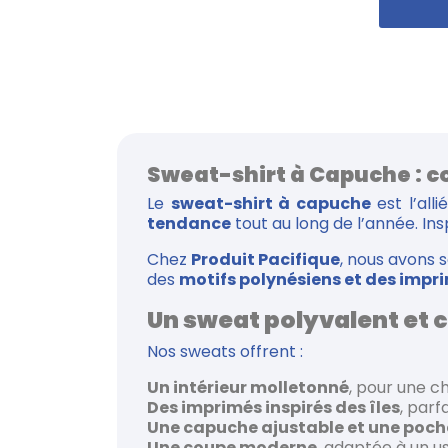
Sweat-shirt à Capuche : co
Le
sweat-shirt à capuche
est l’all
tendance
tout au long de l’année. Ins
Chez
Produit Pacifique
, nous avons
des
motifs polynésiens et des impri
Un sweat polyvalent et 
Nos sweats offrent :
Un intérieur molletonné
, pour une c
Des imprimés inspirés des îles
, parf
Une capuche ajustable et une poc
Une coupe moderne
, adaptée à un u