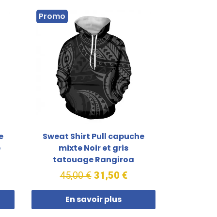
Promo
e
Sweat Shirt Pull capuche
e
mixte Noir et gris
tatouage Rangiroa
45,00 €
31,50 €
En savoir plus