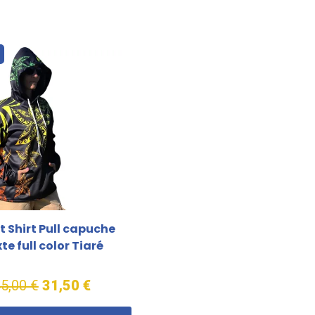
o
 Shirt Pull capuche
te full color Tiaré
5,00 €
31,50 €