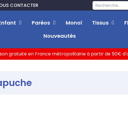
OUS CONTACTER
Enfant
Paréos
Monoï
Tissus
F
Nouveautés
ison gratuite en France métropolitaine à partir de 50€ d
capuche