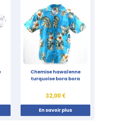
e
Chemise hawaïenne
turquoise bora bora
32,00 €
En savoir plus