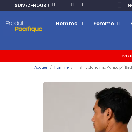
SUIVEZ-NOUS !
N
Homme
Femme
Livra
Accueil
Homme
T-shirt blanc mix Vahitu.pf "Bird