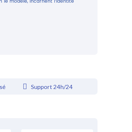
 le modèle, incarnent l’identité
rsé
Support 24h/24