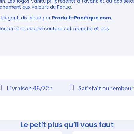
. Les logos Vahitu.pf, présents à l’avant et au dos selon
chement aux valeurs du Fenua.
 élégant, distribué par
Produit-Pacifique.com
.
élastomère, double couture col, manche et bas
Livraison 48/72h
Satisfait ou rembou
Le petit plus qu’il vous faut