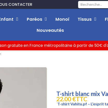
OUS CONTACTER
Enfant
Paréos
Monoï
Tissus
F
Nouveautés
ison gratuite en France métropolitaine à partir de 50€ d
"
T-shirt blanc mix Va
22,00 €
TTC
T-shirt Vahitu.pf – L’esprit 