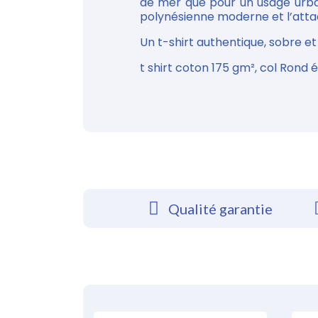
de mer que pour un usage urbain
polynésienne moderne et l’atta
Un t-shirt authentique, sobre et
t shirt coton
175 gm², col Rond 
Qualité garantie