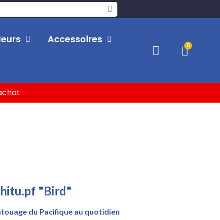
leurs
Accessoires
'achat
hitu.pf "Bird"
tatouage du Pacifique au quotidien