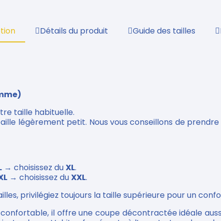
tion
Détails du produit
Guide des tailles
emme)
re taille habituelle.
ille légèrement petit. Nous vous conseillons de prendr
L
→ choisissez du
XL
.
XL
→ choisissez du
XXL
.
lles, privilégiez toujours la taille supérieure pour un confo
onfortable, il offre une coupe décontractée idéale auss