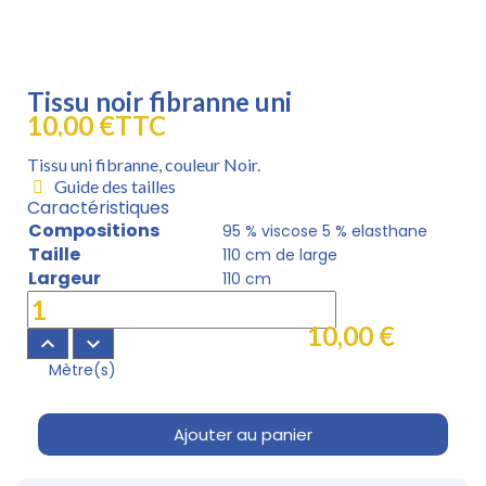
Tissu noir fibranne uni
10,00 €
TTC
Tissu uni fibranne, couleur Noir.
Guide des tailles
Caractéristiques
Compositions
95 % viscose 5 % elasthane
Taille
110 cm de large
Largeur
110 cm
10,00 €
keyboard_arrow_up
keyboard_arrow_down
Mètre(s)
Ajouter au panier