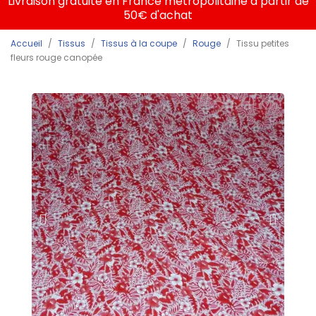
Livraison gratuite en France métropolitaine à partir de
50€ d'achat
Accueil
Tissus
Tissus à la coupe
Rouge
Tissu petites
fleurs rouge canopée