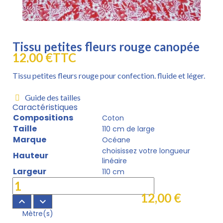
Tissu petites fleurs rouge canopée
12,00 €
TTC
Tissu petites fleurs rouge pour confection. fluide et léger.
Guide des tailles
Caractéristiques
Compositions
Coton
Taille
110 cm de large
Marque
Océane
choisissez votre longueur
Hauteur
linéaire
Largeur
110 cm
12,00 €
keyboard_arrow_up
keyboard_arrow_down
Mètre(s)