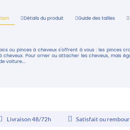
tion
Détails du produit
Guide des tailles
ics ou pinces à cheveux s'offrent à vous : les pinces cra
s à cheveux. Pour orner ou attacher les cheveux, mais é
e voiture....
Livraison 48/72h
Satisfait ou rembou