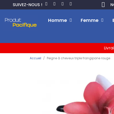
SUIVEZ-NOUS !
N
Homme
Femme
Livra
Accueil
Peigne à cheveux triple frangipane rouge