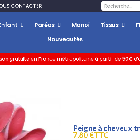
OUS CONTACTER
Enfant
Paréos
Monoï
Tissus
F
Nouveautés
ison gratuite en France métropolitaine à partir de 50€ d
Peigne à cheveux tr
7,80 €
TTC