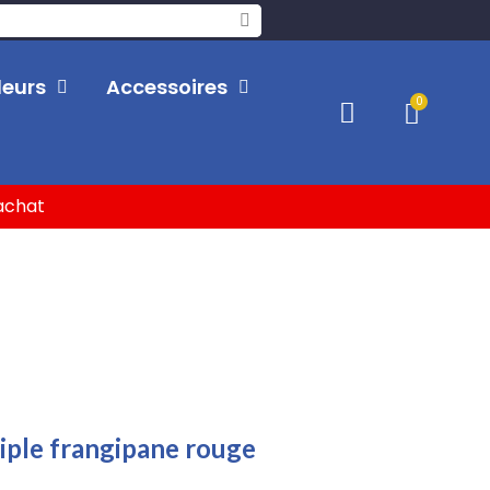
leurs
Accessoires
'achat
iple frangipane rouge