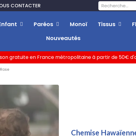
OUS CONTACTER
Enfant
Paréos
Monoï
Tissus
F
Nouveautés
ison gratuite en France métropolitaine à partir de 50€ d
 Rose
Chemise Hawaïenne G