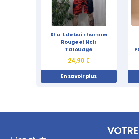
Short de bain homme
Rouge et Noir
Tatouage
P
24,90 €
En savoir plus
VOTRE