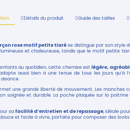
tion
Détails du produit
Guide des tailles
on rose motif petite tiaré
se distingue par son style d
umineuse et chaleureuse, tandis que le motif petite tiar
nfants au quotidien, cette chemise est
légère, agréabl
s’adapte aussi bien à une tenue de tous les jours qu’à l
 aisance.
ermet une grande liberté de mouvement. Les manches co
ition soignée et durable. La poche plaquée sur la poitri
pour sa
facilité d’entretien et de repassage
, idéale po
ouce et facile à vivre, parfaite pour composer des looks 