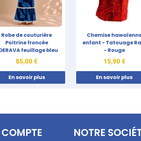
Robe de couturière
Chemise hawaïenn
Poitrine froncée
enfant - Tatouage Ra
OERAVA feuillage bleu
- Rouge
85,00 €
15,90 €
En savoir plus
En savoir plus
 COMPTE
NOTRE SOCIÉ