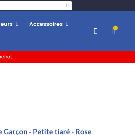
leurs
Accessoires
'achat
arçon - Petite tiaré - Rose