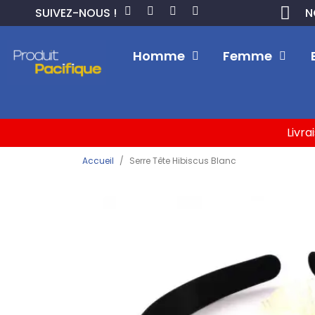
SUIVEZ-NOUS !
N
Homme
Femme
Livra
Accueil
Serre Tête Hibiscus Blanc