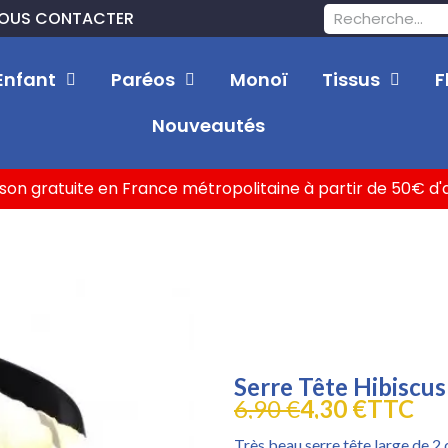
OUS CONTACTER
Enfant
Paréos
Monoï
Tissus
F
Nouveautés
ison gratuite en France métropolitaine à partir de 50€ d
Serre Tête Hibiscus
6,90 €
4,30 €
TTC
Très beau serre tête large de 2 