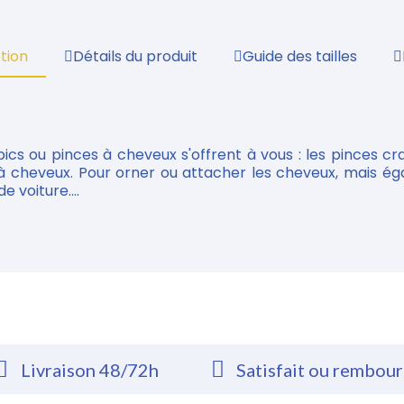
tion
Détails du produit
Guide des tailles
ics ou pinces à cheveux s'offrent à vous : les pinces cra
s à cheveux. Pour orner ou attacher les cheveux, mais é
e voiture....
Livraison 48/72h
Satisfait ou rembou