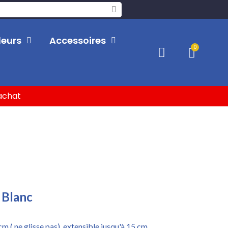
leurs
Accessoires
'achat
 Blanc
cm ( ne glisse pas), extensible jusqu'à 15 cm.