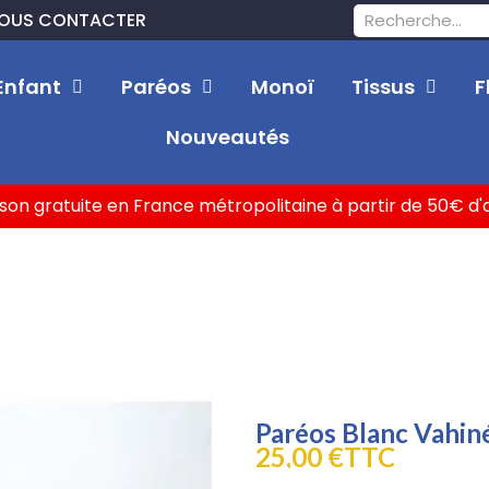
OUS CONTACTER
Enfant
Paréos
Monoï
Tissus
F
Nouveautés
ison gratuite en France métropolitaine à partir de 50€ d
Paréos Blanc Vahiné
25,00 €
TTC