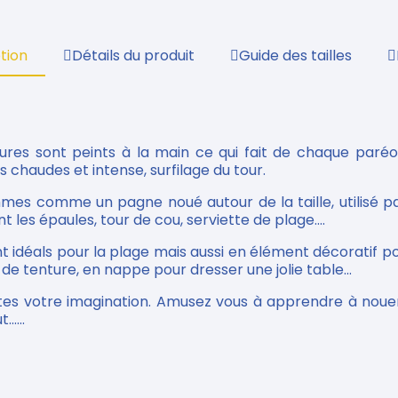
tion
Détails du produit
Guide des tailles
ures sont peints à la main ce qui fait de chaque paréo
rs chaudes et intense, surfilage du tour.
ommes comme un pagne noué autour de la taille, utilisé
t les épaules, tour de cou, serviette de plage....
nt idéals pour la plage mais aussi en élément décoratif pou
e tenture, en nappe pour dresser une jolie table...
tes votre imagination. Amusez vous à apprendre à nouer
.....