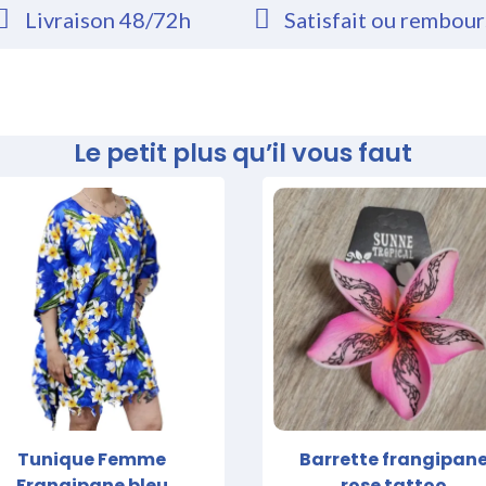
Livraison 48/72h
Satisfait ou rembou
Le petit plus qu’il vous faut
Tunique Femme
Barrette frangipan
Frangipane bleu
rose tattoo