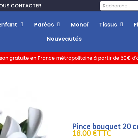
OUS CONTACTER
Enfant
Paréos
Monoï
Tissus
F
Nouveautés
ison gratuite en France métropolitaine à partir de 50€ d
Pince bouquet 20 c
18,00 €
TTC