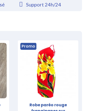
rsé
Support 24h/24
Promo
e
Robe paréo rouge
frangipanes sur