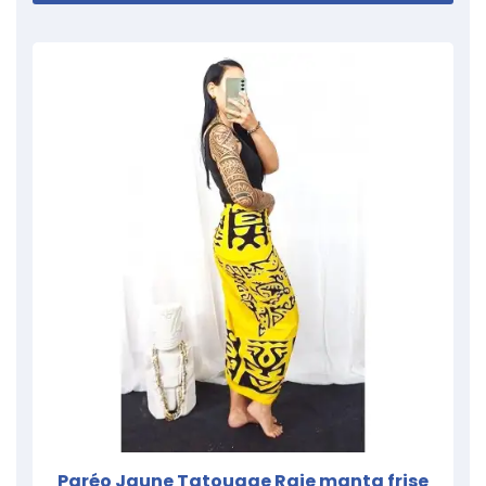
Paréo Jaune Tatouage Raie manta frise