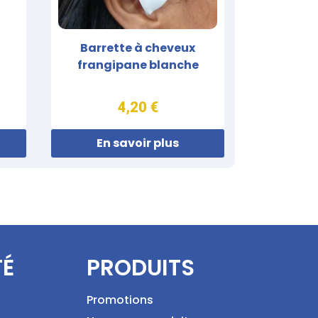
Barrette à cheveux
frangipane blanche
4,20 €
En savoir plus
TÉ
PRODUITS
Promotions