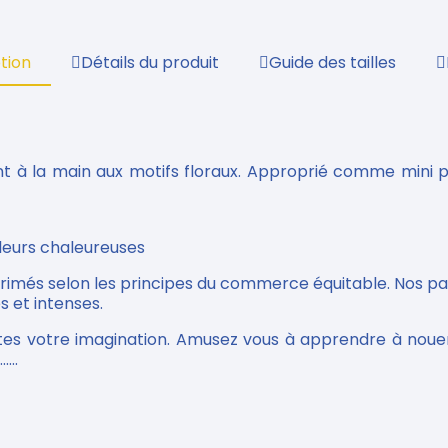
tion
Détails du produit
Guide des tailles
nt à la main aux motifs floraux. Approprié comme mini p
uleurs chaleureuses
primés selon les principes du commerce équitable. Nos p
s et intenses.
tes votre imagination. Amusez vous à apprendre à nouer
...