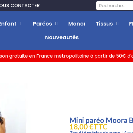
OUS CONTACTER
Enfant
Paréos
Monoï
Tissus
F
Nouveautés
ison gratuite en France métropolitaine à partir de 50€ d
Mini paréo Moora B
18,00 €
TTC
Ton été mérite du peps !
Avec