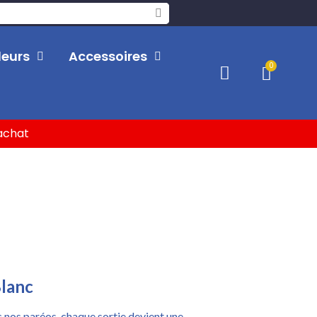
leurs
Accessoires
'achat
lanc
 nos paréos, chaque sortie devient une