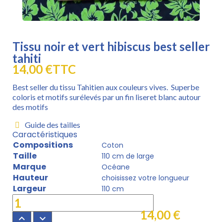
Tissu noir et vert hibiscus best seller
tahiti
14,00 €
TTC
Best seller du tissu Tahitien aux couleurs vives. Superbe
coloris et motifs surélevés par un fin liseret blanc autour
des motifs
Guide des tailles
Caractéristiques
Compositions
Coton
Taille
110 cm de large
Marque
Océane
Hauteur
choisissez votre longueur
Largeur
110 cm
14,00 €
keyboard_arrow_up
keyboard_arrow_down