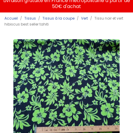
Livraison gratuite en France métropolitaine à partir de
50€ d'achat
Accueil
Tissus
Tissus à la coupe
Vert
Tissu noir et vert
hibiscus best seller tahiti