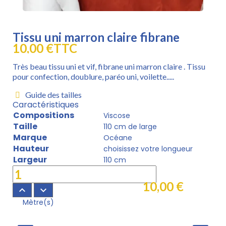
Tissu uni marron claire fibrane
10,00 €
TTC
Très beau tissu uni et vif, fibrane uni marron claire . Tissu
pour confection, doublure, paréo uni, voilette.....
Guide des tailles
Caractéristiques
Compositions
Viscose
Taille
110 cm de large
Marque
Océane
Hauteur
choisissez votre longueur
Largeur
110 cm
10,00 €
keyboard_arrow_up
keyboard_arrow_down
Mètre(s)