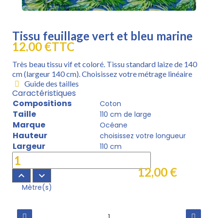
Tissu feuillage vert et bleu marine
12,00 €
TTC
Très beau tissu vif et coloré. Tissu standard laize de 140
cm (largeur 140 cm). Choisissez votre métrage linéaire
Guide des tailles
Caractéristiques
Compositions
Coton
Taille
110 cm de large
Marque
Océane
Hauteur
choisissez votre longueur
Largeur
110 cm
12,00 €
keyboard_arrow_up
keyboard_arrow_down
Mètre(s)