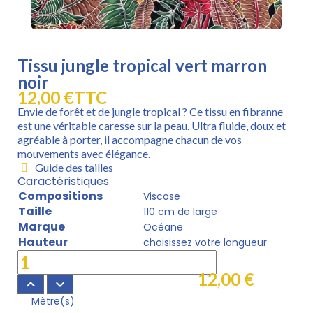
Tissu jungle tropical vert marron
noir
12,00 €
TTC
Envie de forêt et de jungle tropical ? Ce tissu en fibranne
est une véritable caresse sur la peau. Ultra fluide, doux et
agréable à porter, il accompagne chacun de vos
mouvements avec élégance.
Guide des tailles
Caractéristiques
Compositions
Viscose
Taille
110 cm de large
Marque
Océane
Hauteur
choisissez votre longueur
12,00 €
keyboard_arrow_up
keyboard_arrow_down
Mètre(s)