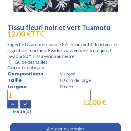
Tissu fleuri noir et vert Tuamotu
12,00 €
TTC
Superbe tissu coton souple très beau motif fleuri vert et
argent sur fond noir. Evadez vous vers les tropiques !
lavable 30 °. Tissu vendu au mètre
Guide des tailles
Caractéristiques
Compositions
Viscose
Taille
110 cm de large
Largeur
110 cm
12,00 €
keyboard_arrow_up
keyboard_arrow_down
Mètre(s)
Ajouter au panier