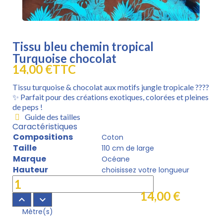
Tissu bleu chemin tropical
Turquoise chocolat
14,00 €
TTC
Tissu turquoise & chocolat aux motifs jungle tropicale ????
✨ Parfait pour des créations exotiques, colorées et pleines
de peps !
Guide des tailles
Caractéristiques
Compositions
Coton
Taille
110 cm de large
Marque
Océane
Hauteur
choisissez votre longueur
14,00 €
keyboard_arrow_up
keyboard_arrow_down
Mètre(s)