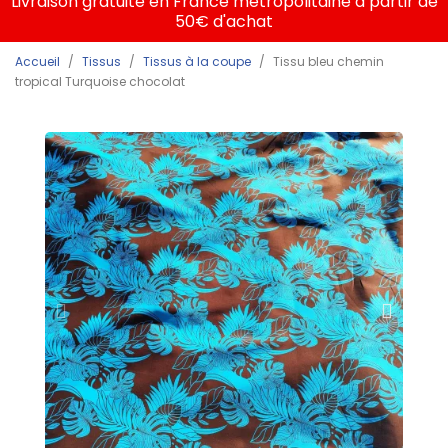
Livraison gratuite en France métropolitaine à partir de
50€ d'achat
Accueil
Tissus
Tissus à la coupe
Tissu bleu chemin
tropical Turquoise chocolat