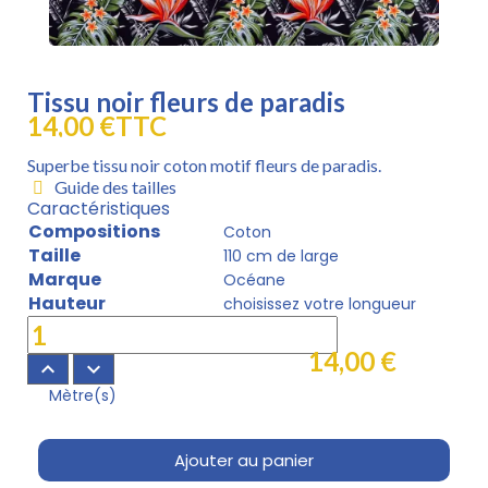
Tissu noir fleurs de paradis
14,00 €
TTC
Superbe tissu noir coton motif fleurs de paradis.
Guide des tailles
Caractéristiques
Compositions
Coton
Taille
110 cm de large
Marque
Océane
Hauteur
choisissez votre longueur
14,00 €
keyboard_arrow_up
keyboard_arrow_down
Mètre(s)
Ajouter au panier