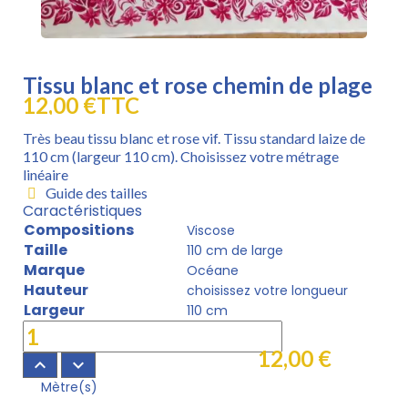
Tissu blanc et rose chemin de plage
12,00 €
TTC
Très beau tissu blanc et rose vif. Tissu standard laize de
110 cm (largeur 110 cm). Choisissez votre métrage
linéaire
Guide des tailles
Caractéristiques
Compositions
Viscose
Taille
110 cm de large
Marque
Océane
Hauteur
choisissez votre longueur
Largeur
110 cm
12,00 €
keyboard_arrow_up
keyboard_arrow_down
Mètre(s)