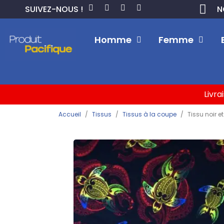
SUIVEZ-NOUS !
N
Homme
Femme
Livra
Accueil
Tissus
Tissus à la coupe
Tissu noir e