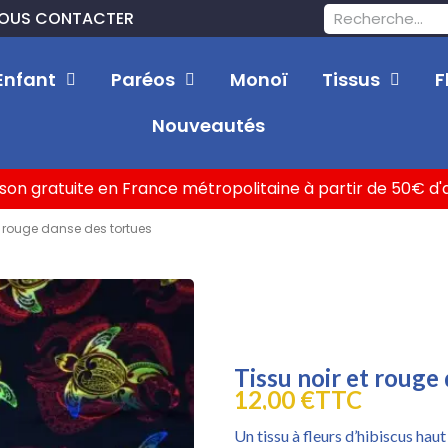
OUS CONTACTER
Enfant
Paréos
Monoï
Tissus
F
Nouveautés
ison gratuite en France métropolitaine à partir de 50€ d
t rouge danse des tortues
Tissu noir et rouge
12,00 €
TTC
Un tissu à fleurs d’hibiscus hau