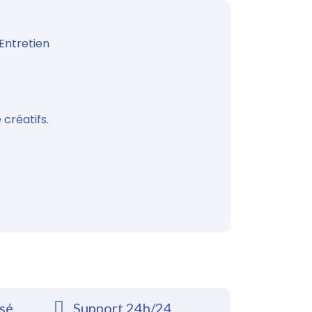
Entretien
 créatifs.
rsé
Support 24h/24