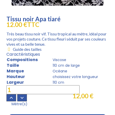
Tissu noir Apa tiaré
12,00 €
TTC
Très beau tissu noir vif. Tissu tropical au mètre, idéal pour
vos projets couture. Ce tissu fleuri séduit par ses couleurs
vives et sa belle tenue.
Guide des tailles
Caractéristiques
Compositions
Viscose
Taille
110 cm de large
Marque
Océane
Hauteur
choisissez votre longueur
Largeur
110 cm
12,00 €
keyboard_arrow_up
keyboard_arrow_down
Mètre(s)