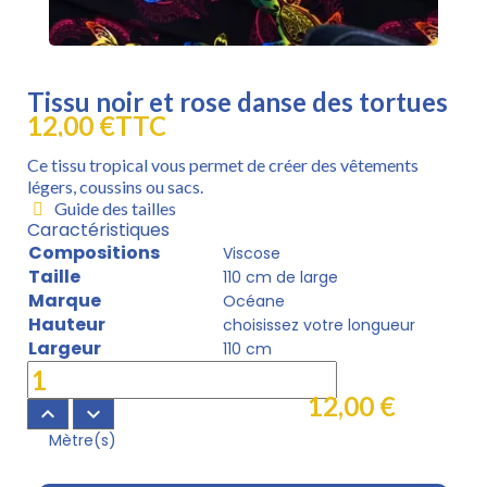
Tissu noir et rose danse des tortues
12,00 €
TTC
Ce tissu tropical vous permet de créer des vêtements
légers, coussins ou sacs.
Guide des tailles
Caractéristiques
Compositions
Viscose
Taille
110 cm de large
Marque
Océane
Hauteur
choisissez votre longueur
Largeur
110 cm
12,00 €
keyboard_arrow_up
keyboard_arrow_down
Mètre(s)