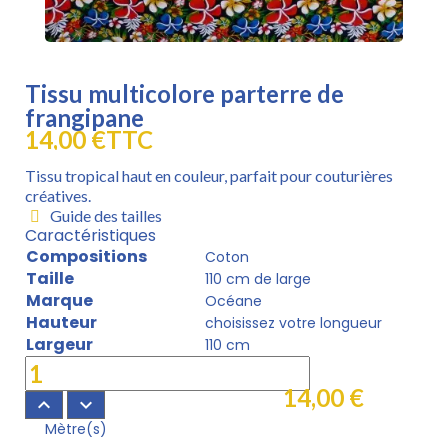
Tissu multicolore parterre de
frangipane
14,00 €
TTC
Tissu tropical haut en couleur, parfait pour couturières
créatives.
Guide des tailles
Caractéristiques
Compositions
Coton
Taille
110 cm de large
Marque
Océane
Hauteur
choisissez votre longueur
Largeur
110 cm
14,00 €
keyboard_arrow_up
keyboard_arrow_down
Mètre(s)