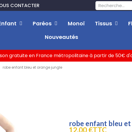
OUS CONTACTER
Enfant
Paréos
Monoï
Tissus
F
Nouveautés
ison gratuite en France métropolitaine à partir de 50€ d
robe enfant bleu et orange jungle
robe enfant bleu et
12,00 €
TTC