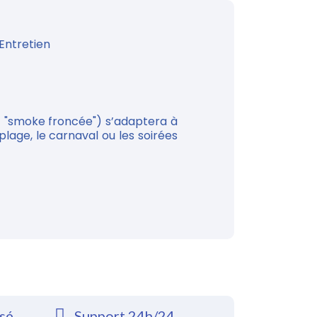
Entretien
dit "smoke froncée") s’adaptera à
plage, le carnaval ou les soirées
rsé
Support 24h/24