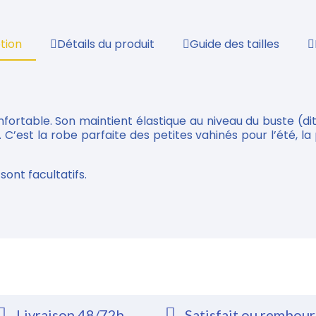
tion
Détails du produit
Guide des tailles
confortable. Son maintient élastique au niveau du buste (
C’est la robe parfaite des petites vahinés pour l’été, la 
sont facultatifs.
Livraison 48/72h
Satisfait ou rembou