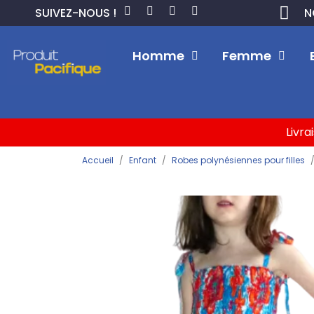
SUIVEZ-NOUS !
N
Homme
Femme
Livra
Accueil
Enfant
Robes polynésiennes pour filles