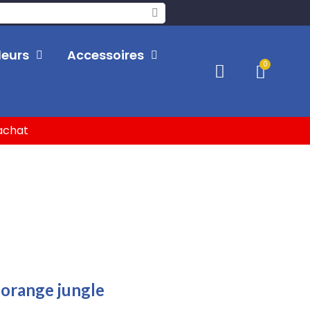
leurs
Accessoires
'achat
 orange jungle