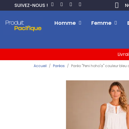
SUIVEZ-NOUS !
N
Homme
Femme
Livra
Accueil
Paréos
Paréo "Peni hoho'a" couleur bleu c