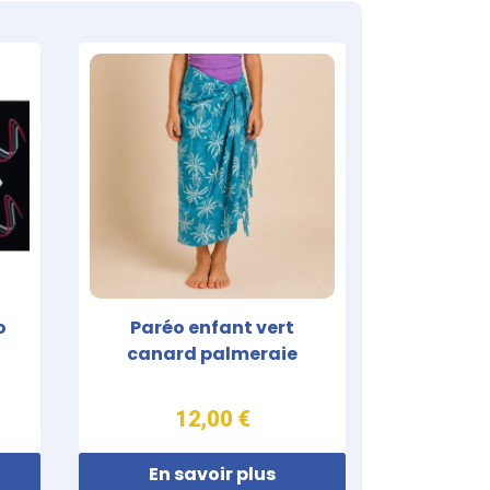
o
Paréo enfant vert
canard palmeraie
12,00 €
En savoir plus