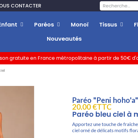
OUS CONTACTER
Enfant
Paréos
Monoï
Tissus
F
Nouveautés
ison gratuite en France métropolitaine à partir de 50€ d
iel
Paréo "Peni hoho'a"
20,00 €
TTC
Paréo bleu ciel à 
Apportez une touche de fraîche
ciel orné de délicats motifs flor