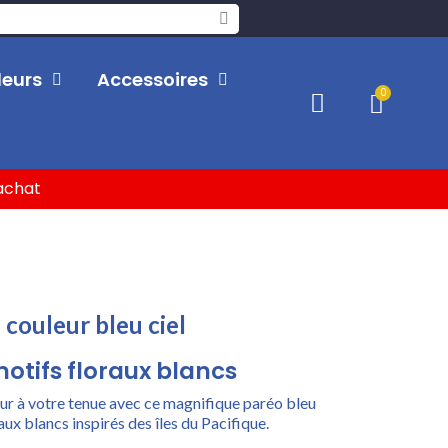
leurs
Accessoires
'achat
 couleur bleu ciel
motifs floraux blancs
ur à votre tenue avec ce magnifique paréo bleu
aux blancs inspirés des îles du Pacifique.