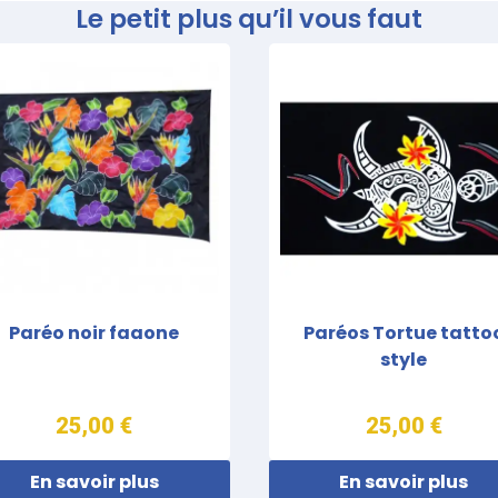
Le petit plus qu’il vous faut
Paréo noir faaone
Paréos Tortue tatto
style
25,00 €
25,00 €
En savoir plus
En savoir plus