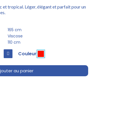
c et tropical. Léger, élégant et parfait pour un
es.
165 cm
Viscose
110 cm
Couleur
jouter au panier