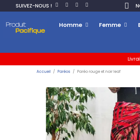
SUIVEZ-NOUS !
N
Homme
Femme
Livra
Accueil
Paréos
Paréo rouge et noir leaf