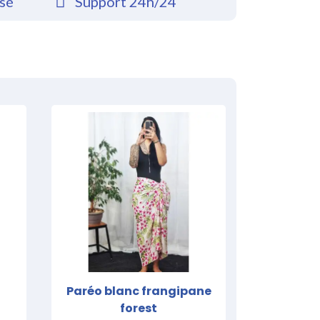
rsé
Support 24h/24
Paréo blanc frangipane
forest