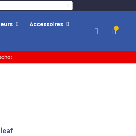
leurs
Accessoires
'achat
 leaf