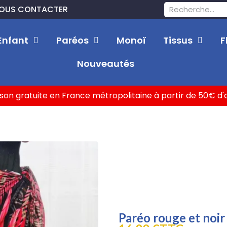
OUS CONTACTER
Enfant
Paréos
Monoï
Tissus
F
Nouveautés
ison gratuite en France métropolitaine à partir de 50€ d
Paréo rouge et noir