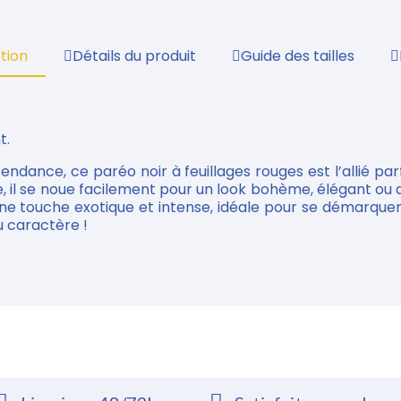
tion
Détails du produit
Guide des tailles
t.
ndance, ce paréo noir à feuillages rouges est l’allié parf
ble, il se noue facilement pour un look bohème, élégant ou
une touche exotique et intense, idéale pour se démarque
u caractère !