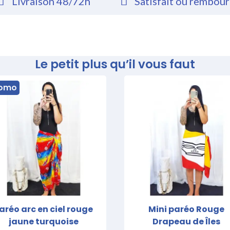
Livraison 48/72h
Satisfait ou rembou
Le petit plus qu’il vous faut
omo
aréo arc en ciel rouge
Mini paréo Rouge
jaune turquoise
Drapeau de Îles