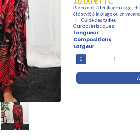
16,00 €
TTC
Paréo noir à feuillage rouge, chi
été stylé à la plage ou en vacanc
Guide des tailles
Caractéristiques
Longueur
Compositions
Largeur
A