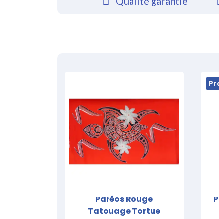
Qualité garantie
Pr
Paréos Rouge
P
Tatouage Tortue