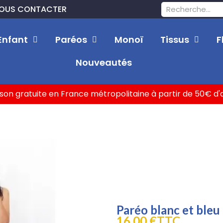
OUS CONTACTER
Enfant
Paréos
Monoï
Tissus
F
Nouveautés
ison gratuite en France métropolitaine à partir de 50€ d
Paréo blanc et ble
16,00 €
TTC