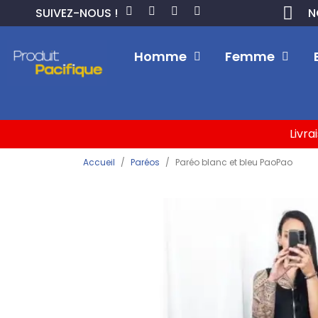
SUIVEZ-NOUS !
N
Homme
Femme
Livra
Accueil
Paréos
Paréo blanc et bleu PaoPao