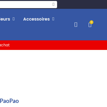
leurs
Accessoires
'achat
u PaoPao