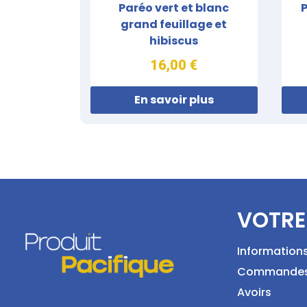
Paréo vert et blanc
grand feuillage et
hibiscus
16,00 €
En savoir plus
VOTRE
Information
Commande
Avoirs