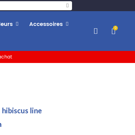
leurs
Accessoires
'achat
hibiscus line
n