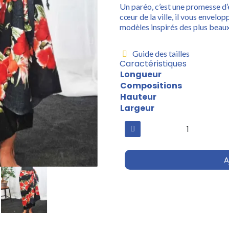
Un paréo, c’est une promesse d’
cœur de la ville, il vous envelo
modèles inspirés des plus beaux
Guide des tailles
Caractéristiques
Longueur
Compositions
Hauteur
Largeur
A