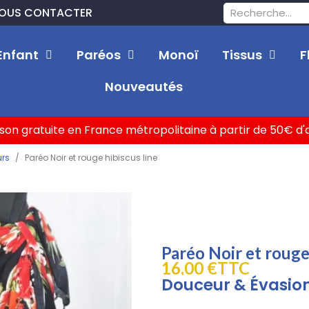
OUS CONTACTER
Enfant
Paréos
Monoï
Tissus
F
Nouveautés
ison gratuite en France métropolitaine à partir de 50€ d
urs
Paréo Noir et rouge hibiscus line
Paréo Noir et rouge 
16,00 €
TTC
Douceur & Évasio