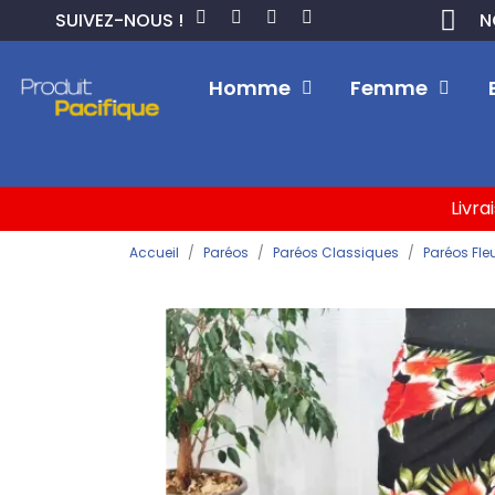
SUIVEZ-NOUS !
N
Homme
Femme
Livra
Accueil
Paréos
Paréos Classiques
Paréos Fle