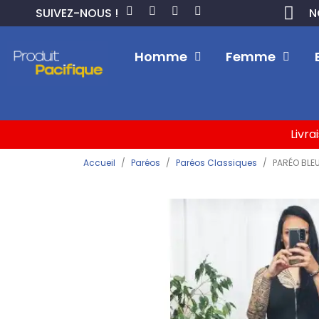
SUIVEZ-NOUS !
N
Homme
Femme
Livra
Accueil
Paréos
Paréos Classiques
PARÉO BLE