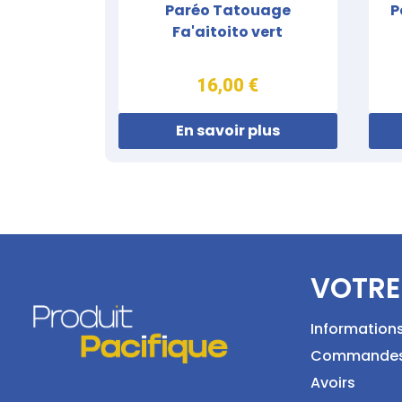
Paréo Tatouage
P
Fa'aitoito vert
16,00 €
En savoir plus
VOTRE
Information
Commande
Avoirs