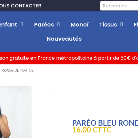
OUS CONTACTER
Enfant
Paréos
Monoï
Tissus
F
Nouveautés
ison gratuite en France métropolitaine à partir de 50€ d
U RONDE DE TORTUE
PARÉO BLEU RON
16,00 €
TTC