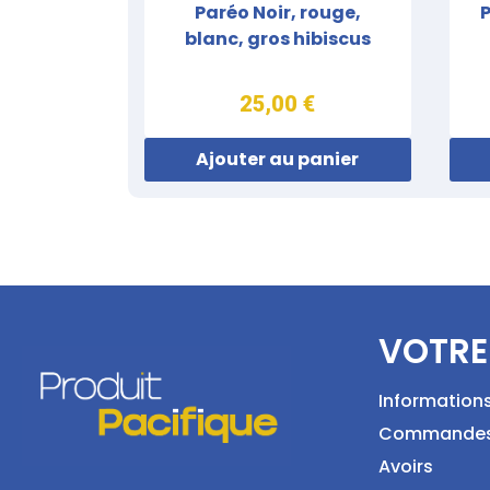
Paréo Noir, rouge,
P
blanc, gros hibiscus
25,00 €
Ajouter au panier
VOTRE
Information
Commande
Avoirs