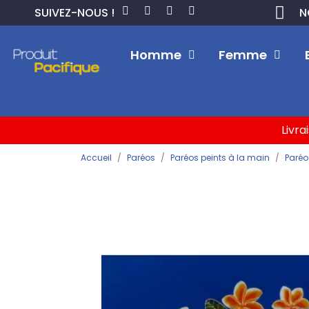
SUIVEZ-NOUS !
N
Homme
Femme
Livra
Accueil
Paréos
Paréos peints à la main
Paréo