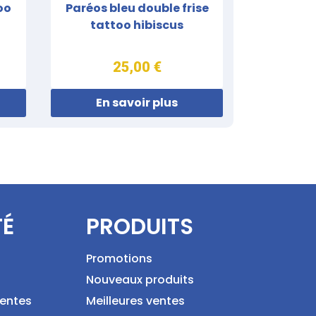
oo
Paréos bleu double frise
tattoo hibiscus
25,00 €
En savoir plus
TÉ
PRODUITS
Promotions
Nouveaux produits
ventes
Meilleures ventes