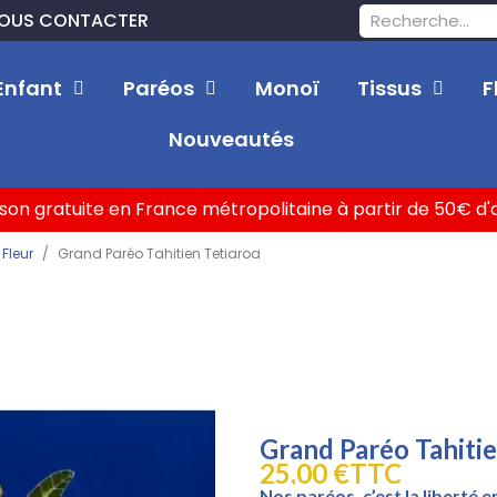
OUS CONTACTER
Enfant
Paréos
Monoï
Tissus
F
Nouveautés
ison gratuite en France métropolitaine à partir de 50€ d
 Fleur
Grand Paréo Tahitien Tetiaroa
Grand Paréo Tahitie
25,00 €
TTC
Nos paréos, c’est la liberté en