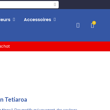
leurs
Accessoires
'achat
n Tetiaroa
 tissu !
Des motifs qui voyagent, des couleurs