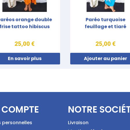
Paréos orange double
Paréo turquoise
frise tattoo hibiscus
feuillage et tiaré
25,00 €
25,00 €
En savoir plus
Ajouter au panier
 COMPTE
NOTRE SOCIÉ
s personnelles
Livraison