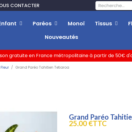
OUS CONTACTER
Enfant
Paréos
Monoï
Tissus
F
Nouveautés
ison gratuite en France métropolitaine à partir de 50€ d
 Fleur
Grand Paréo Tahitien Tetiaroa
Grand Paréo Tahitie
25,00 €
TTC