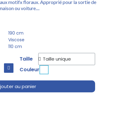
 aux motifx floraux. Approprié pour la sortie de
aison ou voiture....
190 cm
Viscose
110 cm
Taille
Couleur
jouter au panier