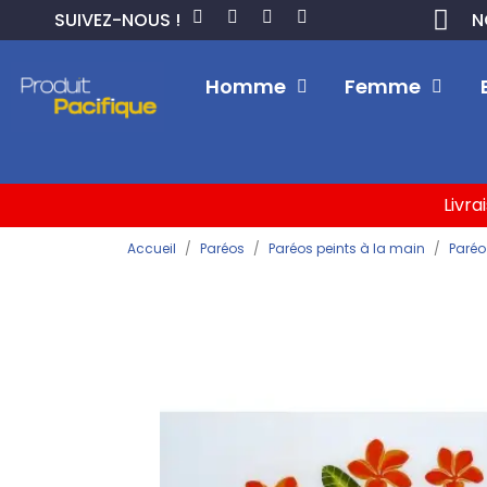
SUIVEZ-NOUS !
N
Homme
Femme
Livra
Accueil
Paréos
Paréos peints à la main
Paréo