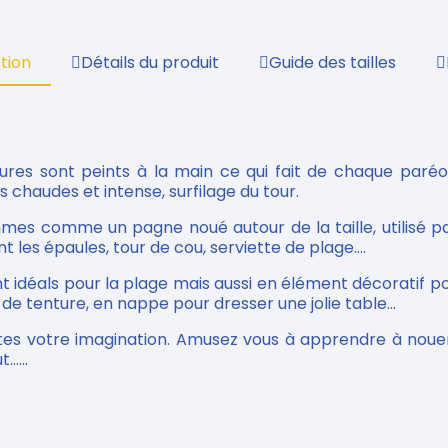
tion
Détails du produit
Guide des tailles
ures sont peints à la main ce qui fait de chaque paréo
rs chaudes et intense, surfilage du tour.
ommes comme un pagne noué autour de la taille, utilisé
t les épaules, tour de cou, serviette de plage....
nt idéals pour la plage mais aussi en élément décoratif pou
e tenture, en nappe pour dresser une jolie table...
tes votre imagination. Amusez vous à apprendre à nouer
.....