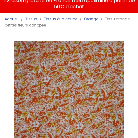
Livraison gratuite en France métropolitaine à partir de
50€ d'achat
Accueil
Tissus
Tissus à la coupe
Orange
Tissu orange
petites fleurs canopée