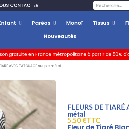
OUS CONTACTER
Enfant
Paréos
Monoï
Tissus
F
Nouveautés
ison gratuite en France métropolitaine à partir de 50€ d
TIARÉ AVEC TATOUAGE sur pic métal
FLEURS DE TIARÉ 
métal
5,50 €
TTC
Fleur de Tiaré Bl