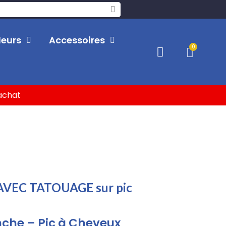
leurs
Accessoires
'achat
AVEC TATOUAGE sur pic
anche – Pic à Cheveux