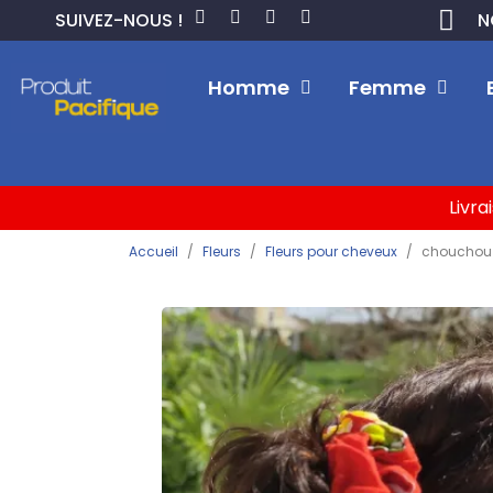
SUIVEZ-NOUS !
N
Homme
Femme
Livra
Accueil
Fleurs
Fleurs pour cheveux
chouchou r