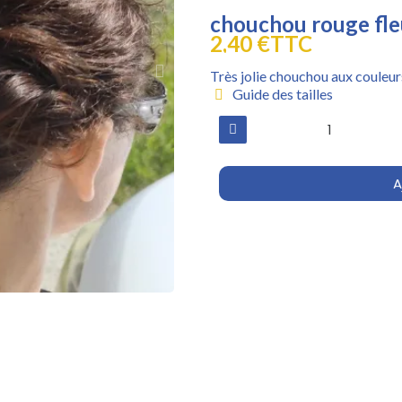
chouchou rouge fle
2,40 €
TTC
Très jolie chouchou aux couleurs
Guide des tailles
A