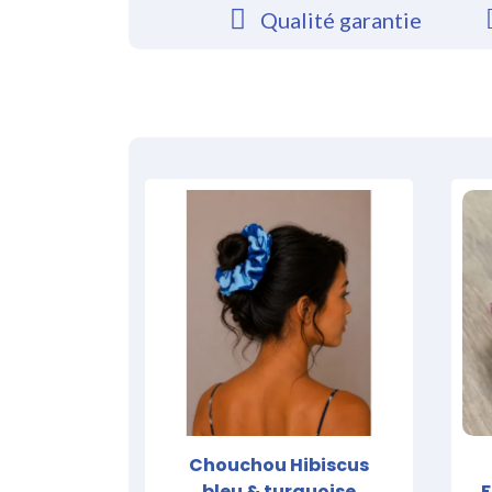
Qualité garantie
Chouchou Hibiscus
bleu & turquoise
F