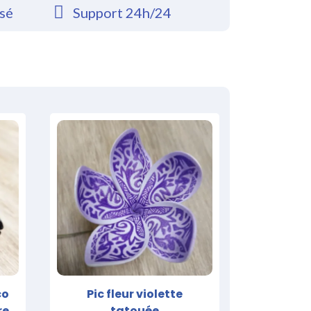
rsé
Support 24h/24
co
Pic fleur violette
re
tatouée