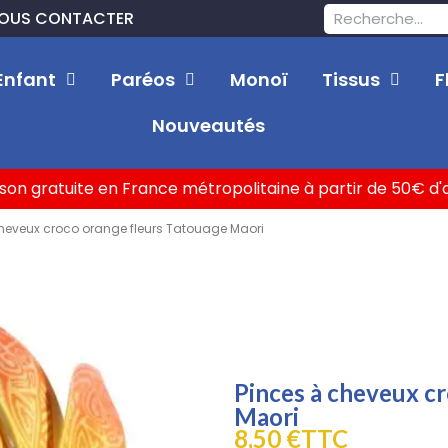
OUS CONTACTER
Enfant
Paréos
Monoï
Tissus
F
Nouveautés
ison gratuite en France métropolitaine à partir de 50€ d
heveux croco orange fleurs Tatouage Maori
Pinces à cheveux c
Maori
8,50 €
TTC