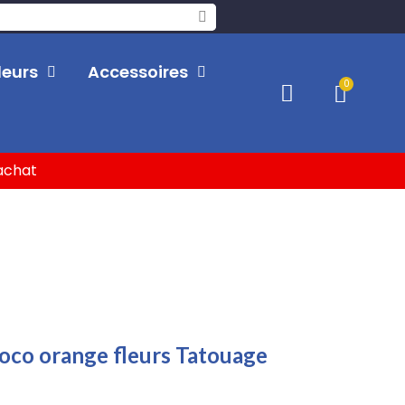
leurs
Accessoires
'achat
roco orange fleurs Tatouage