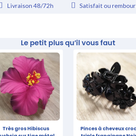
Livraison 48/72h
Satisfait ou rembou
Le petit plus qu’il vous faut
Très gros Hibiscus
Pinces à cheveux cro
uchsia sur tige métal
triple frangipane Noi