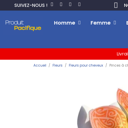
SUIVEZ-NOUS !
N
Homme
Femme
Livra
Accueil
Fleurs
Fleurs pour cheveux
Pinces à c