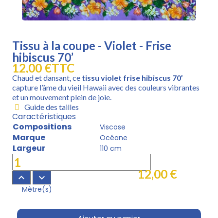
Tissu à la coupe - Violet - Frise
hibiscus 70’
12,00 €
TTC
Chaud et dansant, ce
tissu violet frise hibiscus 70’
capture l’âme du vieil Hawaii avec des couleurs vibrantes
et un mouvement plein de joie.
Guide des tailles
Caractéristiques
Compositions
Viscose
Marque
Océane
Largeur
110 cm
12,00 €
keyboard_arrow_up
keyboard_arrow_down
Mètre(s)