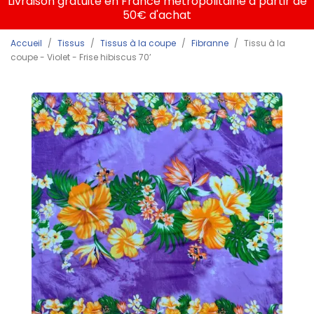
Livraison gratuite en France métropolitaine à partir de
50€ d'achat
Accueil
Tissus
Tissus à la coupe
Fibranne
Tissu à la
coupe - Violet - Frise hibiscus 70’