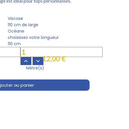
lage est idéal pour tops personnalisés.
Viscose
110 cm de large
Océane
choisissez votre longueur
110 cm
12,00 €
keyboard_arrow_up
keyboard_arrow_down
Mètre(s)
jouter au panier