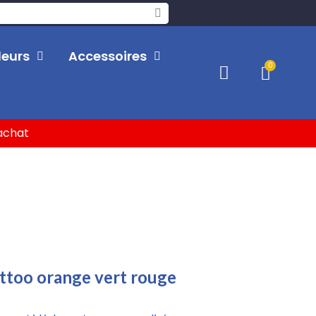
leurs
Accessoires
'achat
attoo orange vert rouge