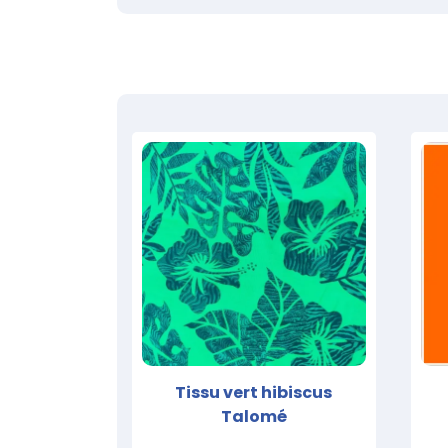
Tissu vert hibiscus
Talomé