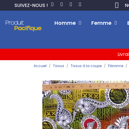
SUIVEZ-NOUS !
N
Homme
Femme
Livra
Accueil
Tissus
Tissus à la coupe
Fibranne