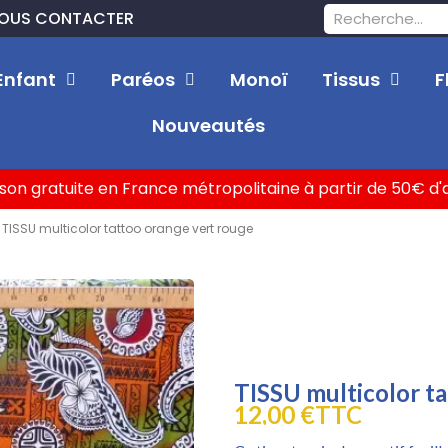
OUS CONTACTER
Enfant
Paréos
Monoï
Tissus
F
Nouveautés
ison gratuite en France métropolitaine à partir de 50€ d
TISSU multicolor tattoo orange vert rouge
TISSU multicolor t
12,00 €
TTC