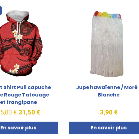
o
 Shirt Pull capuche
Jupe hawaïenne / Moré 
te Rouge Tatouage
Blanche
et frangipane
5,00 €
31,50 €
3,90 €
En savoir plus
En savoir plus