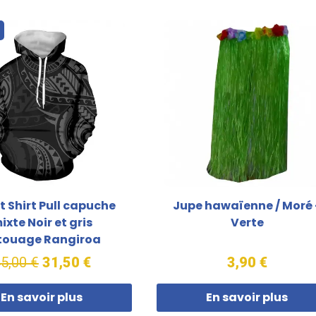
o
 Shirt Pull capuche
Jupe hawaïenne / Moré 
ixte Noir et gris
Verte
touage Rangiroa
5,00 €
31,50 €
3,90 €
En savoir plus
En savoir plus