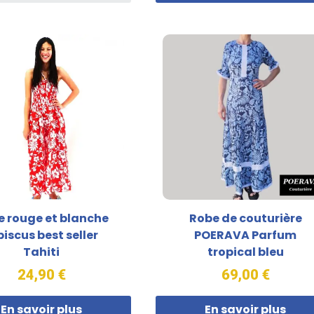
e rouge et blanche
Robe de couturière
biscus best seller
POERAVA Parfum
Tahiti
tropical bleu
24,90 €
69,00 €
En savoir plus
En savoir plus