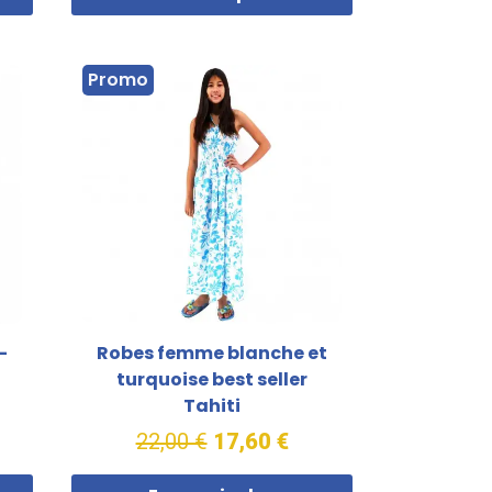
Promo
-
Robes femme blanche et
turquoise best seller
Tahiti
22,00 €
17,60 €