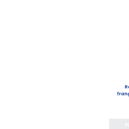
R
fran
A