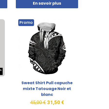
En savoir plus
Promo
Sweat Shirt Pull capuche
mixte Tatouage Noir et
blanc
45,00 €
31,50 €