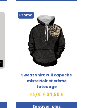
Promo
Sweat Shirt Pull capuche
mixte Noir et crème
tatouage
45,00 €
31,50 €
En savoir plus