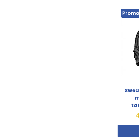
Prom
Sweat
m
ta
4