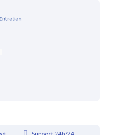
Entretien
!
rsé
Support 24h/24