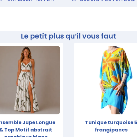
Le petit plus qu’il vous faut
nsemble Jupe Longue
Tunique turquoise 
& Top Motif abstrait
frangipanes