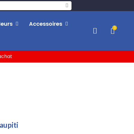
leurs
Accessoires
'achat
aupiti