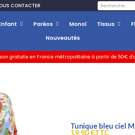
OUS CONTACTER
Enfant
Paréos
Monoï
Tissus
F
Nouveautés
ison gratuite en France métropolitaine à partir de 50€ d
Tunique bleu ciel M
19,90 €
TTC