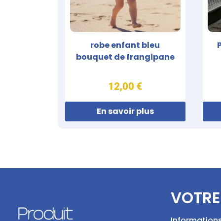
robe enfant bleu
bouquet de frangipane
12,00 €
En savoir plus
VOTRE
Information