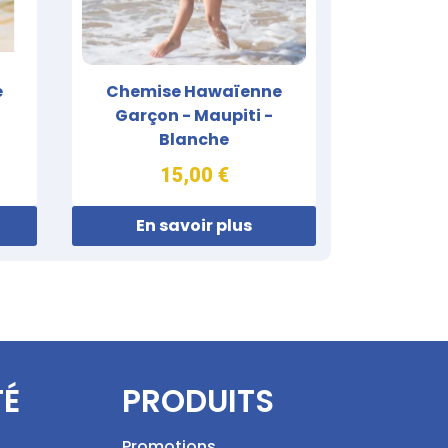
e
Chemise Hawaïenne
Garçon - Maupiti -
Blanche
15,00 €
En savoir plus
TÉ
PRODUITS
Promotions