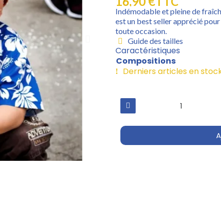
16,90 €
TTC
Indémodable et pleine de fraîch
est un best seller apprécié pour 
toute occasion.
Guide des tailles
Caractéristiques
Compositions
Derniers articles en stoc
A