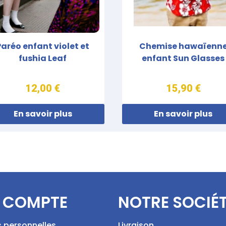
Paréo enfant violet et
Chemise hawaïenn
fushia Leaf
enfant Sun Glasses
12,00 €
15,90 €
En savoir plus
En savoir plus
 COMPTE
NOTRE SOCIÉ
s personnelles
Livraison