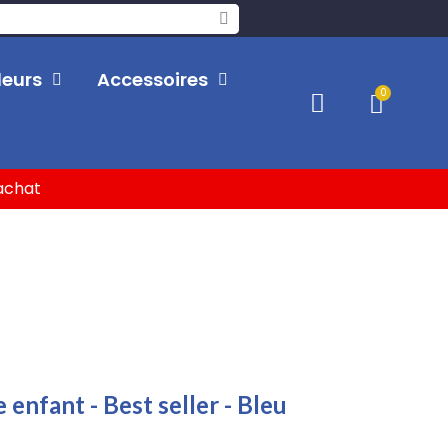
leurs
Accessoires
'achat
nfant - Best seller - Bleu