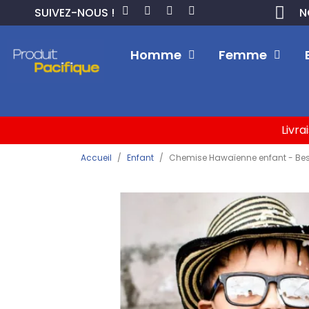
SUIVEZ-NOUS !
N
Homme
Femme
Livra
Accueil
Enfant
Chemise Hawaïenne enfant - Best s