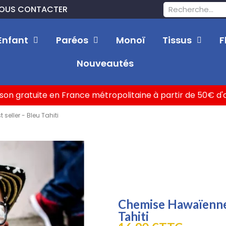
OUS CONTACTER
Enfant
Paréos
Monoï
Tissus
F
Nouveautés
ison gratuite en France métropolitaine à partir de 50€ d
eller - Bleu Tahiti
Chemise Hawaïenne e
Tahiti