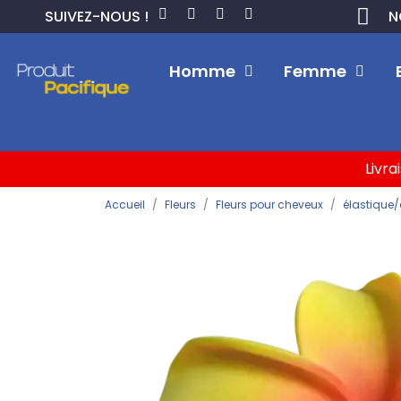
SUIVEZ-NOUS !
N
Homme
Femme
Livra
Accueil
Fleurs
Fleurs pour cheveux
élastique