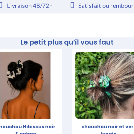
Livraison 48/72h
Satisfait ou rembou
Le petit plus qu’il vous faut
houchou Hibiscus noir
chouchou noir et ver
& crème
tropic