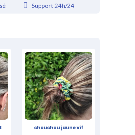
rsé
Support 24h/24
t
chouchou jaune vif