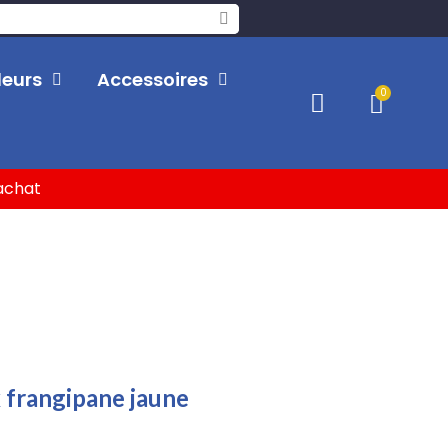
leurs
Accessoires
'achat
 frangipane jaune