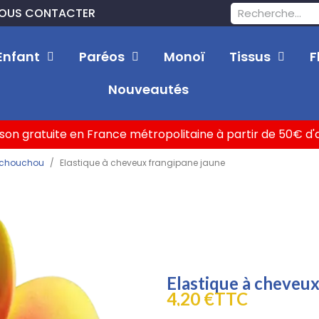
OUS CONTACTER
Enfant
Paréos
Monoï
Tissus
F
Nouveautés
ison gratuite en France métropolitaine à partir de 50€ d
/chouchou
Elastique à cheveux frangipane jaune
Elastique à cheveux
4,20 €
TTC