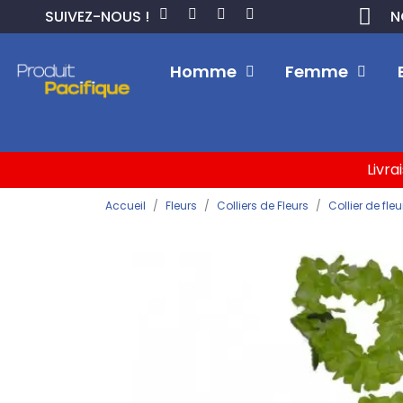
SUIVEZ-NOUS !
N
Homme
Femme
Livra
Accueil
Fleurs
Colliers de Fleurs
Collier de fleu