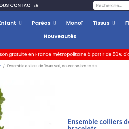
OUS CONTACTER
Enfant
Paréos
Monoï
Tissus
F
Nouveautés
ison gratuite en France métropolitaine à partir de 50€ d
r
Ensemble colliers de fleurs vert, couronne, bracelets
Ensemble colliers d
bracelets