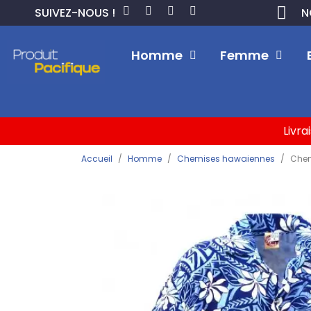
SUIVEZ-NOUS !
N
Homme
Femme
Livra
Accueil
Homme
Chemises hawaiennes
Chem