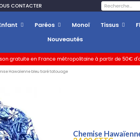
OUS CONTACTER
Enfant
Paréos
Monoï
Tissus
F
Nouveautés
ison gratuite en France métropolitaine à partir de 50€ d
ise Hawaïenne bleu tiaré tatouage
Chemise Hawaïenne 