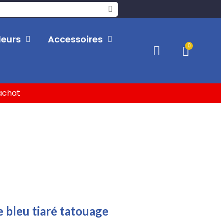
leurs
Accessoires
'achat
bleu tiaré tatouage