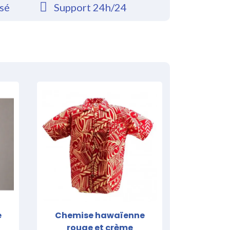
rsé
Support 24h/24
e
Chemise hawaïenne
rouge et crème