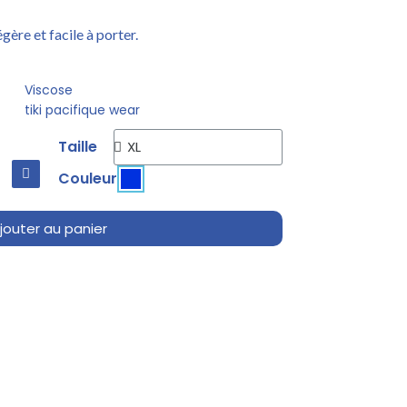
ère et facile à porter.
Viscose
tiki pacifique wear
Taille
Couleur
jouter au panier