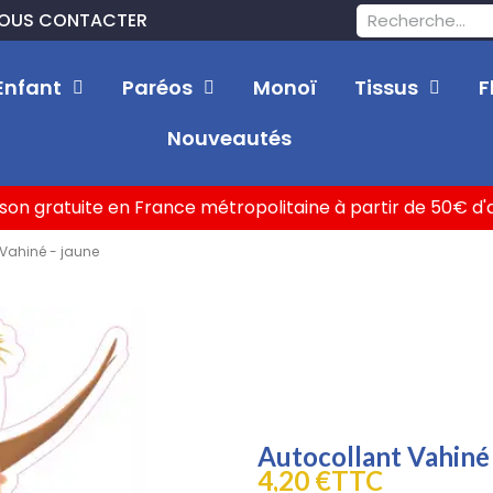
OUS CONTACTER
Enfant
Paréos
Monoï
Tissus
F
Nouveautés
ison gratuite en France métropolitaine à partir de 50€ d
 Vahiné - jaune
Autocollant Vahiné 
4,20 €
TTC