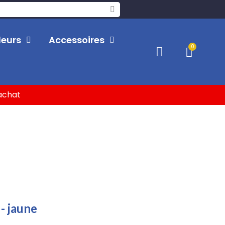
leurs
Accessoires
'achat
- jaune