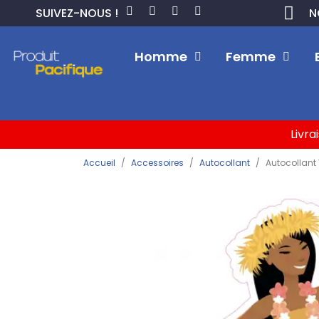
SUIVEZ-NOUS !
N
Homme
Femme
Livra
Accueil
Accessoires
Autocollant
Autocollant