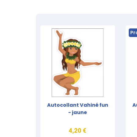
Pr
Autocollant Vahiné fun
A
- jaune
4,20 €