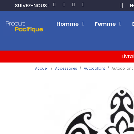
SUIVEZ-NOUS !
N
Homme
Femme
Livra
Accueil
Accessoires
Autocollant
Autocollant 