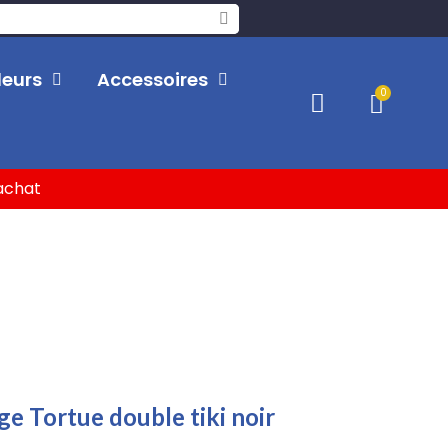
leurs
Accessoires
'achat
e Tortue double tiki noir