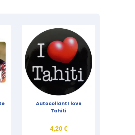
te
Autocollant I love
Tahiti
4,20 €