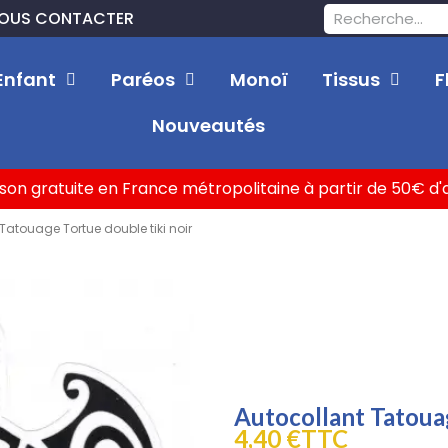
OUS CONTACTER
Enfant
Paréos
Monoï
Tissus
F
Nouveautés
ison gratuite en France métropolitaine à partir de 50€ d
Tatouage Tortue double tiki noir
Autocollant Tatouag
4,40 €
TTC