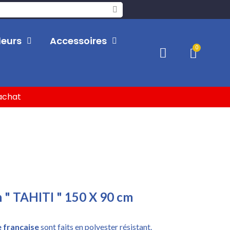
leurs
Accessoires
'achat
 " TAHITI " 150 X 90 cm
e française
sont faits en polyester résistant.