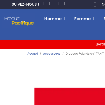
SUIVEZ-NOUS !
N
Homme
Femme
Livra
Accueil
Accessoires
Drapeau Polynésien " TAHITI