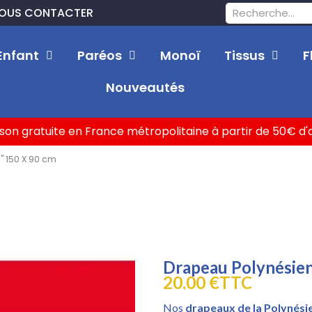
OUS CONTACTER
Enfant
Paréos
Monoï
Tissus
F
Nouveautés
ison gratuite en France métropolitaine à partir de 50€ d
 " 150 X 90 cm
Drapeau Polynésien
20,00 €
TTC
Nos
drapeaux de la Polynési